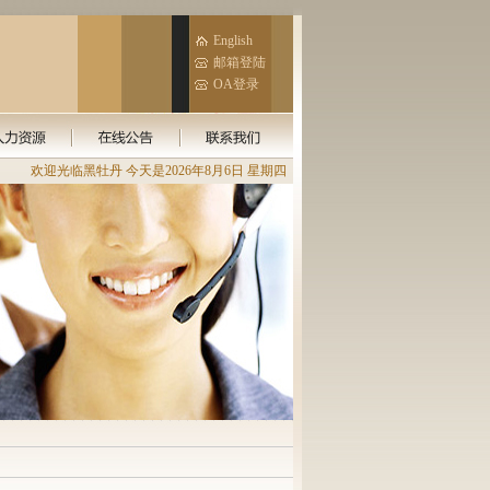
English
邮箱登陆
OA登录
欢迎光临黑牡丹 今天是
2026年8月6日 星期四